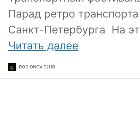
Парад ретро транспорта
Санкт-Петербурга На эт
22
Читать далее
–
24
мая
RODIONOV CLUB
2026
–
Забег
РФ,
ТранспортФест,
Ретро
ралли,
Фестиваль
Мороженого
–
Все
перекрытия