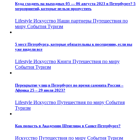
Куда сходить на выходных 05 — 06 августа 2023 в Петербурге? 5
мероприятий, которые нельзя пропустить
Lifestyle
Искусство
Наши партнеры
Путешествия по
миру
События
Туризм
5 мест Петербурга, которые обязательны к посещению, если вы
уже видели все
Lifestyle
Искусство
Книги
Путешествия по миру
События
Туризм
Перекрытие улиц в Петербурге во время саммита Россия –
Африка 25 – 29 июля 2023?
Lifestyle
Искусство
Путешествия по миру
События
Туризм
Как попасть в Академию Штиглица в Санкт-Петербурге?
Искусство
Путешествия по миру
События
Туризм