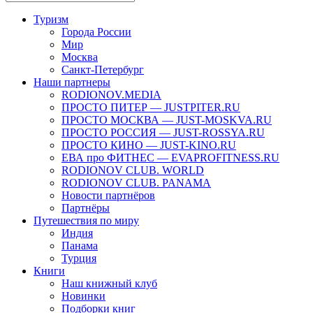
Туризм
Города России
Мир
Москва
Санкт-Петербург
Наши партнеры
RODIONOV.MEDIA
ПРОСТО ПИТЕР — JUSTPITER.RU
ПРОСТО МОСКВА — JUST-MOSKVA.RU
ПРОСТО РОССИЯ — JUST-ROSSYA.RU
ПРОСТО КИНО — JUST-KINO.RU
ЕВА про ФИТНЕС — EVAPROFITNESS.RU
RODIONOV CLUB. WORLD
RODIONOV CLUB. PANAMA
Новости партнёров
Партнёры
Путешествия по миру
Индия
Панама
Турция
Книги
Наш книжный клуб
Новинки
Подборки книг