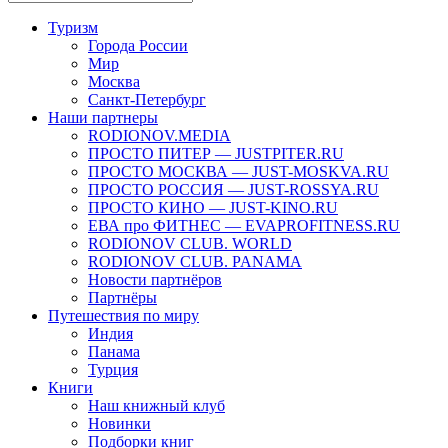
Туризм
Города России
Мир
Москва
Санкт-Петербург
Наши партнеры
RODIONOV.MEDIA
ПРОСТО ПИТЕР — JUSTPITER.RU
ПРОСТО МОСКВА — JUST-MOSKVA.RU
ПРОСТО РОССИЯ — JUST-ROSSYA.RU
ПРОСТО КИНО — JUST-KINO.RU
ЕВА про ФИТНЕС — EVAPROFITNESS.RU
RODIONOV CLUB. WORLD
RODIONOV CLUB. PANAMA
Новости партнёров
Партнёры
Путешествия по миру
Индия
Панама
Турция
Книги
Наш книжный клуб
Новинки
Подборки книг