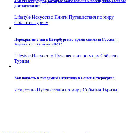
5 мест Петербурга, которые обязательны к посещению, если вы
уже видели все
Lifestyle
Искусство
Книги
Путешествия по миру
События
Туризм
Перекрытие улиц в Петербурге во время саммита Россия –
Африка 25 – 29 июля 2023?
Lifestyle
Искусство
Путешествия по миру
События
Туризм
Как попасть в Академию Штиглица в Санкт-Петербурге?
Искусство
Путешествия по миру
События
Туризм