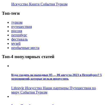
Искусство
Книги
События
Туризм
Топ-теги
туризм
путешествия
россия
петербург
фестиваль
музей
необычные места
Топ-4 популярных статей
Куда сходить на выходных 05 — 06 августа 2023 в Петербурге? 5
мероприятий, которые нельзя пропустить
Lifestyle
Искусство
Наши партнеры
Путешествия по
миру
События
Туризм