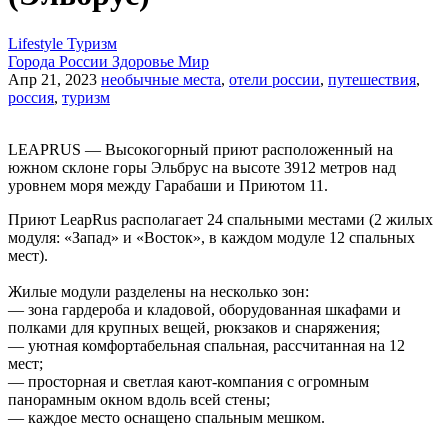
Lifestyle
Туризм
Города России
Здоровье
Мир
Апр 21, 2023
необычные места
,
отели россии
,
путешествия
,
россия
,
туризм
LEAPRUS — Высокогорный приют расположенный на
южном склоне горы Эльбрус на высоте 3912 метров над
уровнем моря между Гарабаши и Приютом 11.
Приют LeapRus располагает 24 спальными местами (2 жилых
модуля: «Запад» и «Восток», в каждом модуле 12 спальных
мест).
Жилые модули разделены на несколько зон:
— зона гардероба и кладовой, оборудованная шкафами и
полками для крупных вещей, рюкзаков и снаряжения;
— уютная комфортабельная спальная, рассчитанная на 12
мест;
— просторная и светлая кают-компания с огромным
панорамным окном вдоль всей стены;
— каждое место оснащено спальным мешком.