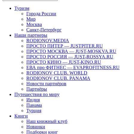
Туризм
Города России
Мир
Москва
Санкт-Петербург
Наши партнеры
RODIONOV.MEDIA
ПРОСТО ПИТЕР — JUSTPITER.RU
ПРОСТО МОСКВА — JUST-MOSKVA.RU
ПРОСТО РОССИЯ — JUST-ROSSYA.RU
ПРОСТО КИНО — JUST-KINO.RU
ЕВА про ФИТНЕС — EVAPROFITNESS.RU
RODIONOV CLUB. WORLD
RODIONOV CLUB. PANAMA
Новости партнёров
Партнёры
Путешествия по миру
Индия
Панама
Турция
Книги
Наш книжный клуб
Новинки
Подборки книг