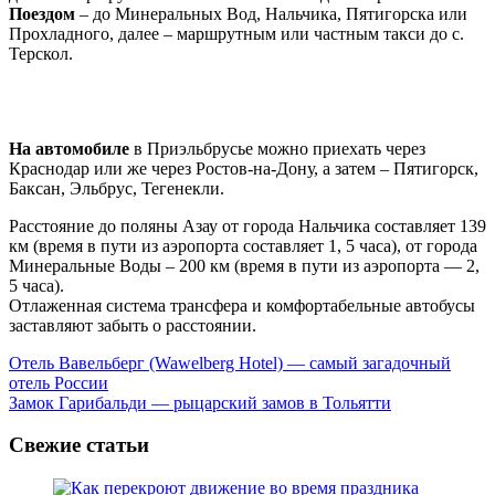
Поездом
– до Минеральных Вод, Нальчика, Пятигорска или
Прохладного, далее – маршрутным или частным такси до с.
Терскол.
На автомобиле
в Приэльбрусье можно приехать через
Краснодар или же через Ростов-на-Дону, а затем – Пятигорск,
Баксан, Эльбрус, Тегенекли.
Расстояние до поляны Азау от города Нальчика составляет 139
км (время в пути из аэропорта составляет 1, 5 часа), от города
Минеральные Воды – 200 км (время в пути из аэропорта — 2,
5 часа).
Отлаженная система трансфера и комфортабельные автобусы
заставляют забыть о расстоянии.
Навигация
Отель Вавельберг (Wawelberg Hotel) — самый загадочный
отель России
по
Замок Гарибальди — рыцарский замов в Тольятти
записям
Свежие статьи