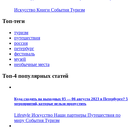
Искусство
Книги
События
Туризм
Топ-теги
туризм
путешествия
россия
петербург
фестиваль
музей
необычные места
Топ-4 популярных статей
Куда сходить на выходных 05 — 06 августа 2023 в Петербурге? 5
мероприятий, которые нельзя пропустить
Lifestyle
Искусство
Наши партнеры
Путешествия по
миру
События
Туризм