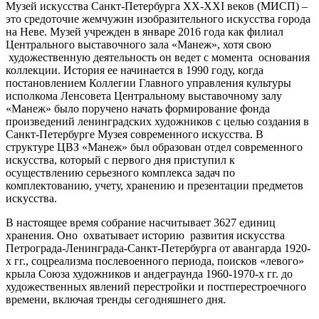
Музей искусства Санкт-Петербурга ХХ-ХХI веков (МИСП) –
это средоточие жемчужин изобразительного искусства города
на Неве. Музей учрежден в январе 2016 года как филиал
Центрального выставочного зала «Манеж», хотя свою
художественную деятельность он ведет с момента основания
коллекции. История ее начинается в 1990 году, когда
постановлением Коллегии Главного управления культуры
исполкома Ленсовета Центральному выставочному залу
«Манеж» было поручено начать формирование фонда
произведений ленинградских художников с целью создания в
Санкт-Петербурге Музея современного искусства. В
структуре ЦВЗ «Манеж» был образован отдел современного
искусства, который с первого дня приступил к
осуществлению серьезного комплекса задач по
комплектованию, учету, хранению и презентации предметов
искусства.
В настоящее время собрание насчитывает 3627 единиц
хранения. Оно охватывает историю развития искусства
Петрограда-Ленинграда-Санкт-Петербурга от авангарда 1920-
х гг., соцреализма послевоенного периода, поисков «левого»
крыла Союза художников и андеграунда 1960-1970-х гг. до
художественных явлений перестройки и постперестроечного
времени, включая тренды сегодняшнего дня.