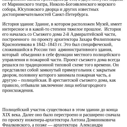
от Мариинского театра, Николо-Богоявленского морского
собора, Юсуповского дворца и других известных
достопримечательностей Санкт-Петербурга.
История здания: Здание, в котором расположен Музей, имеет
интересное и в какой-то степени тяжелое прошлое. История
его началась со Съезжего дома 2-й Адмиралтейской части,
построенного по проекту архитектора Захара Филипповича
Краснопевкова в 1842–1843 гг. Это был специфический,
сложившийся в России тип административного здания,
который объединял в себе функции местного полицейского
управления и пожарной части. Проект съезжего дома всегда
решался по традиционной типовой схеме того времени. Он
представлял собой замкнутый прямоугольник с закрытым
двором, половину которого занимала пожарная часть, а
другую – полицейская. В арестантской съезжего дома, как
правило, отбывали заключение лица неблагородного
происхождения.
Полицейский участок существовал в этом здании до конца
XIX века. Далее оно было перестроено и расширено сначала
по проекту инженера-архитектора Антона Доминиковича
Фиалковского, а позже — архитектора Александра