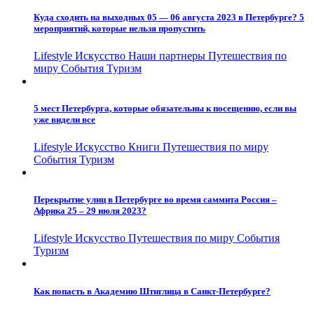
Куда сходить на выходных 05 — 06 августа 2023 в Петербурге? 5
мероприятий, которые нельзя пропустить
Lifestyle
Искусство
Наши партнеры
Путешествия по
миру
События
Туризм
5 мест Петербурга, которые обязательны к посещению, если вы
уже видели все
Lifestyle
Искусство
Книги
Путешествия по миру
События
Туризм
Перекрытие улиц в Петербурге во время саммита Россия –
Африка 25 – 29 июля 2023?
Lifestyle
Искусство
Путешествия по миру
События
Туризм
Как попасть в Академию Штиглица в Санкт-Петербурге?