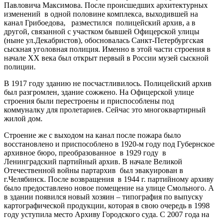
Павловича Максимова. После происшедших архитектурных
изменений в одной половине комплекса, выходившей на
канал Грибоедова, разместился полицейский архив, а в
другой, связанной с участком бывшей Офицерской улицы
(ныне ул.Декабристов), обосновалась Санкт-Петербургская
сыскная уголовная полиция. Именно в этой части строения в
начале XX века был открыт первый в России музей сыскной
полиции.
В 1917 году зданию не посчастливилось. Полицейский архив
был разгромлен, здание сожжено. На Офицерской улице
строения были перестроены и приспособлены под
коммуналку для пролетариев. Сейчас это многоквартирный
жилой дом.
Строение же с выходом на канал после пожара было
восстановлено и приспособлено в 1920-м году под Губернское
архивное бюро, преобразованное в 1929 году в
Ленинградский партийный архив. В начале Великой
Отечественной войны партархив был эвакуирован в
г.Челябинск. После возвращения в 1944 г. партийному архиву
было предоставлено новое помещение на улице Смольного. А
в здании появился новый хозяин – типография по выпуску
картографической продукции, которая в свою очередь в 1998
году уступила место Архиву Городского суда. С 2007 года на