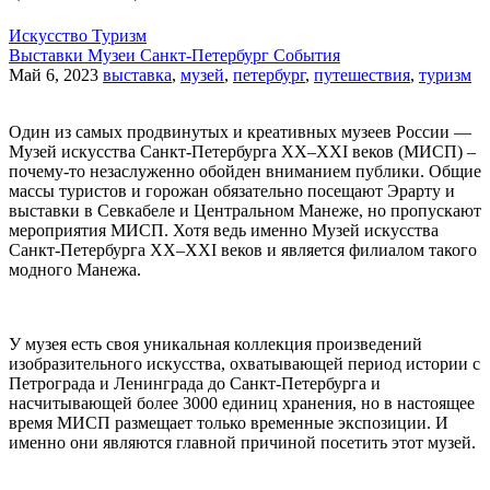
Искусство
Туризм
Выставки
Музеи
Санкт-Петербург
События
Май 6, 2023
выставка
,
музей
,
петербург
,
путешествия
,
туризм
Один из самых продвинутых и креативных музеев России —
Музей искусства Санкт-Петербурга ХХ–ХХI веков (МИСП) –
почему-то незаслуженно обойден вниманием публики. Общие
массы туристов и горожан обязательно посещают Эрарту и
выставки в Севкабеле и Центральном Манеже, но пропускают
мероприятия МИСП. Хотя ведь именно Музей искусства
Санкт-Петербурга ХХ–ХХI веков и является филиалом такого
модного Манежа.
У музея есть своя уникальная коллекция произведений
изобразительного искусства, охватывающей период истории с
Петрограда и Ленинграда до Санкт-Петербурга и
насчитывающей более 3000 единиц хранения, но в настоящее
время МИСП размещает только временные экспозиции. И
именно они являются главной причиной посетить этот музей.