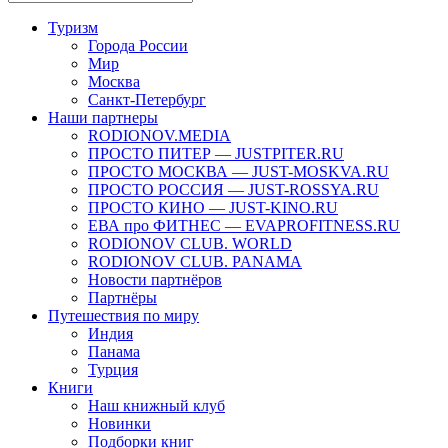
Туризм
Города России
Мир
Москва
Санкт-Петербург
Наши партнеры
RODIONOV.MEDIA
ПРОСТО ПИТЕР — JUSTPITER.RU
ПРОСТО МОСКВА — JUST-MOSKVA.RU
ПРОСТО РОССИЯ — JUST-ROSSYA.RU
ПРОСТО КИНО — JUST-KINO.RU
ЕВА про ФИТНЕС — EVAPROFITNESS.RU
RODIONOV CLUB. WORLD
RODIONOV CLUB. PANAMA
Новости партнёров
Партнёры
Путешествия по миру
Индия
Панама
Турция
Книги
Наш книжный клуб
Новинки
Подборки книг