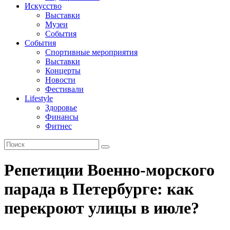
Искусство
Выставки
Музеи
События
События
Спортивные мероприятия
Выставки
Концерты
Новости
Фестивали
Lifestyle
Здоровье
Финансы
Фитнес
Репетиции Военно-морского
парада в Петербурге: как
перекроют улицы в июле?