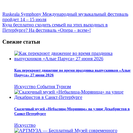
Навигация
Ruskeala Symphony Международный музыкальный фестиваль
пройдет 14 – 15 июля
по
Куда бесплатно сходить семьей на этих выходных в
записям
Петербурге? На фестиваль «Опера – всем»!
Свежие статьи
Как перекроют движение во время праздника выпускников «Алые
Паруса» 27 июня 2026
Искусство
События
Туризм
Сказочный музей «Небылица-Моряница» на улице Декабристов в
Санкт-Петербурге
Искусство