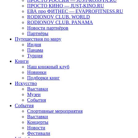
ПРОСТО РОССИЯ — JUST-ROSSYA.RU
ПРОСТО КИНО — JUST-KINO.RU
ЕВА про ФИТНЕС — EVAPROFITNESS.RU
RODIONOV CLUB. WORLD
RODIONOV CLUB. PANAMA
Новости партнёров
Партнёры
Путешествия по миру
Индия
Панама
Турция
Книги
Наш книжный клуб
Новинки
Подборки книг
Искусство
Выставки
Музеи
События
События
Спортивные мероприятия
Выставки
Концерты
Новости
Фестивали