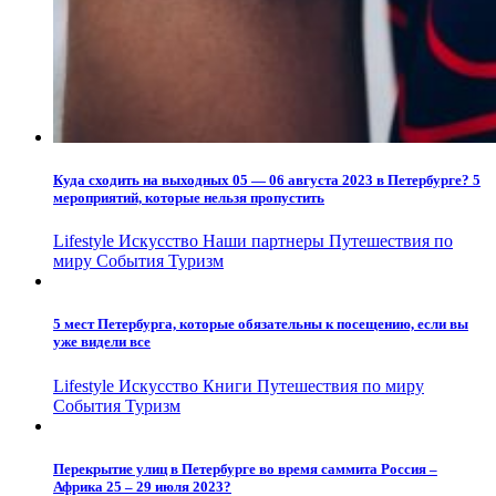
Куда сходить на выходных 05 — 06 августа 2023 в Петербурге? 5
мероприятий, которые нельзя пропустить
Lifestyle
Искусство
Наши партнеры
Путешествия по
миру
События
Туризм
5 мест Петербурга, которые обязательны к посещению, если вы
уже видели все
Lifestyle
Искусство
Книги
Путешествия по миру
События
Туризм
Перекрытие улиц в Петербурге во время саммита Россия –
Африка 25 – 29 июля 2023?