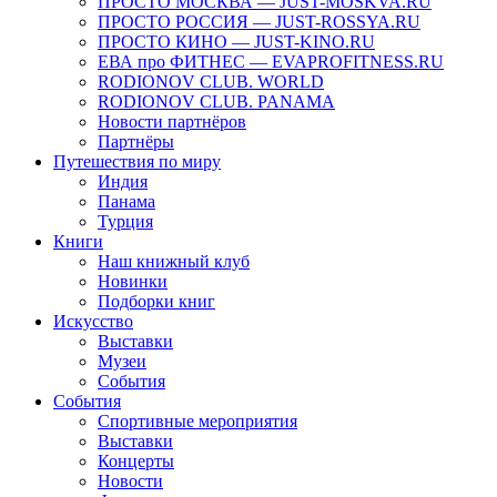
ПРОСТО МОСКВА — JUST-MOSKVA.RU
ПРОСТО РОССИЯ — JUST-ROSSYA.RU
ПРОСТО КИНО — JUST-KINO.RU
ЕВА про ФИТНЕС — EVAPROFITNESS.RU
RODIONOV CLUB. WORLD
RODIONOV CLUB. PANAMA
Новости партнёров
Партнёры
Путешествия по миру
Индия
Панама
Турция
Книги
Наш книжный клуб
Новинки
Подборки книг
Искусство
Выставки
Музеи
События
События
Спортивные мероприятия
Выставки
Концерты
Новости