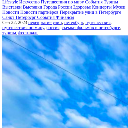
Lifestyle
Искусство
Путешествия по миру
События
Туризм
Выставки
Выставки
Города России
Здоровье
Концерты
Музеи
Новости
Новости партнёров
Перекрытие улиц в Петербурге
Санкт-Петербург
События
Финансы
Сен 22, 2023
перекрытие улиц
,
петербург
,
путешествия
,
путешествия по миру
,
россия
,
съемки фильмов в петербурге
,
туризм
,
фестиваль