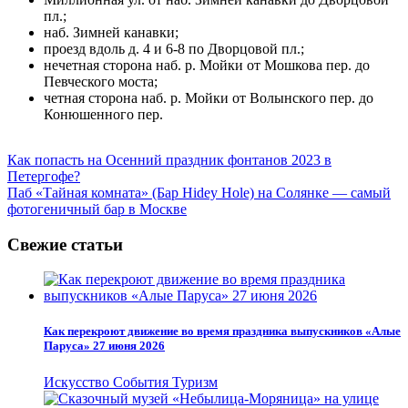
пл.;
наб. Зимней канавки;
проезд вдоль д. 4 и 6-8 по Дворцовой пл.;
нечетная сторона наб. р. Мойки от Мошкова пер. до
Певческого моста;
четная сторона наб. р. Мойки от Волынского пер. до
Конюшенного пер.
Навигация
Как попасть на Осенний праздник фонтанов 2023 в
Петергофе?
по
Паб «Тайная комната» (Бар Hidey Hole) на Солянке — самый
записям
фотогеничный бар в Москве
Свежие статьи
Как перекроют движение во время праздника выпускников «Алые
Паруса» 27 июня 2026
Искусство
События
Туризм