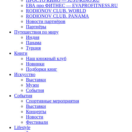
ПРОСТО КИНО — JUST-KINO.RU
ЕВА про ФИТНЕС — EVAPROFITNESS.RU
RODIONOV CLUB. WORLD
RODIONOV CLUB. PANAMA
Новости партнёров
Партнёры
Путешествия по миру
Индия
Панама
Турция
Книги
Наш книжный клуб
Новинки
Подборки книг
Искусство
Выставки
Музеи
События
События
Спортивные мероприятия
Выставки
Концерты
Новости
Фестивали
Lifestyle