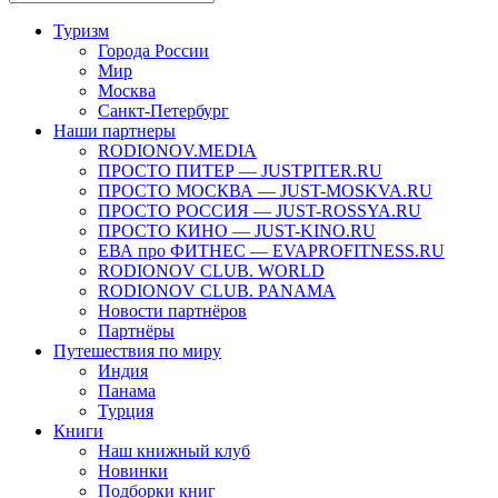
Туризм
Города России
Мир
Москва
Санкт-Петербург
Наши партнеры
RODIONOV.MEDIA
ПРОСТО ПИТЕР — JUSTPITER.RU
ПРОСТО МОСКВА — JUST-MOSKVA.RU
ПРОСТО РОССИЯ — JUST-ROSSYA.RU
ПРОСТО КИНО — JUST-KINO.RU
ЕВА про ФИТНЕС — EVAPROFITNESS.RU
RODIONOV CLUB. WORLD
RODIONOV CLUB. PANAMA
Новости партнёров
Партнёры
Путешествия по миру
Индия
Панама
Турция
Книги
Наш книжный клуб
Новинки
Подборки книг