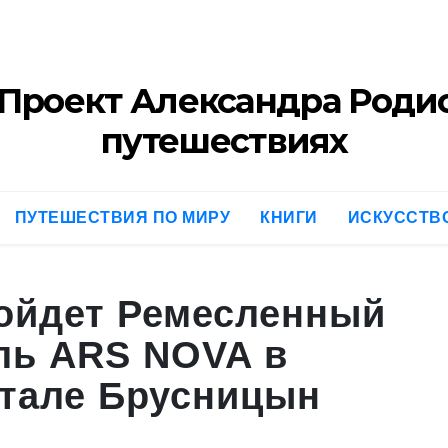
Контакты
Обо мне
Расписание 
Проект Александра Родио
путешествиях
ПУТЕШЕСТВИЯ ПО МИРУ
КНИГИ
ИСКУССТВ
ройдет Ремесленный
ль ARS NOVA в
ртале Брусницын