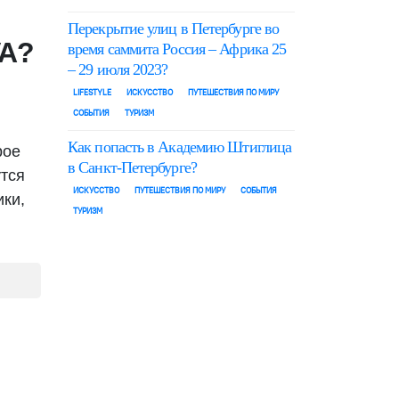
Перекрытие улиц в Петербурге во
VA?
время саммита Россия – Африка 25
– 29 июля 2023?
LIFESTYLE
ИСКУССТВО
ПУТЕШЕСТВИЯ ПО МИРУ
СОБЫТИЯ
ТУРИЗМ
Как попасть в Академию Штиглица
рое
в Санкт-Петербурге?
утся
ИСКУССТВО
ПУТЕШЕСТВИЯ ПО МИРУ
СОБЫТИЯ
ики,
ТУРИЗМ