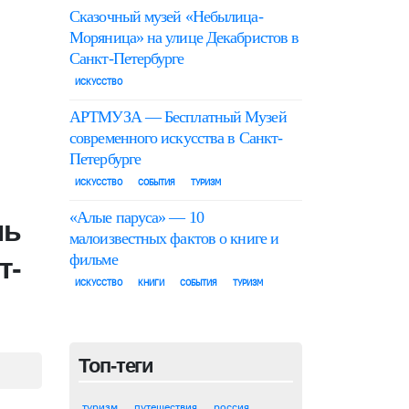
Сказочный музей «Небылица-
Моряница» на улице Декабристов в
Санкт-Петербурге
ИСКУССТВО
АРТМУЗА — Бесплатный Музей
современного искусства в Санкт-
Петербурге
ИСКУССТВО
СОБЫТИЯ
ТУРИЗМ
«Алые паруса» — 10
ль
малоизвестных фактов о книге и
фильме
т-
ИСКУССТВО
КНИГИ
СОБЫТИЯ
ТУРИЗМ
Топ-теги
туризм
путешествия
россия