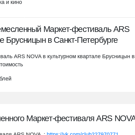
ка и кино
Ремесленный Маркет-фестиваль ARS
е Брусницын в Санкт-Петербурге
валь ARS NOVA в культурном квартале Брусницын в
тоимость
ублей
енного Маркет-фестиваля ARS NOV
иваля ARS NOVA :
https://vk.com/club227970771