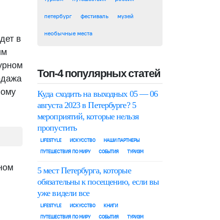
петербург
фестиваль
музей
необычные места
дет в
им
урном
Топ-4 популярных статей
одажа
ному
Куда сходить на выходных 05 — 06
августа 2023 в Петербурге? 5
мероприятий, которые нельзя
пропустить
LIFESTYLE
ИСКУССТВО
НАШИ ПАРТНЕРЫ
ПУТЕШЕСТВИЯ ПО МИРУ
СОБЫТИЯ
ТУРИЗМ
ном
5 мест Петербурга, которые
обязательны к посещению, если вы
уже видели все
LIFESTYLE
ИСКУССТВО
КНИГИ
ПУТЕШЕСТВИЯ ПО МИРУ
СОБЫТИЯ
ТУРИЗМ