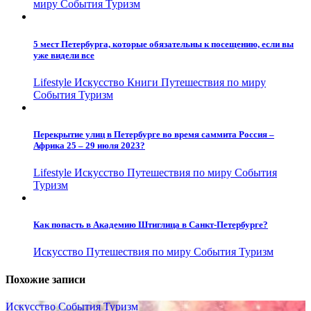
миру
События
Туризм
5 мест Петербурга, которые обязательны к посещению, если вы
уже видели все
Lifestyle
Искусство
Книги
Путешествия по миру
События
Туризм
Перекрытие улиц в Петербурге во время саммита Россия –
Африка 25 – 29 июля 2023?
Lifestyle
Искусство
Путешествия по миру
События
Туризм
Как попасть в Академию Штиглица в Санкт-Петербурге?
Искусство
Путешествия по миру
События
Туризм
Похожие записи
Искусство
События
Туризм