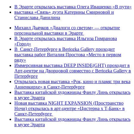
В Эрарте открылась выставка Олега Иващенко «В пути»
выставка «Связь» дуэта Катерины Смирновой и
Станислава Данилина
Михаил Дьячков «Диалоги со светом» — открытие
персональной выставки в Эрарте
В Эрарте открылась выставка Ильгиза Гимранова
«Город»
В Санкт-Петербурге в Beriozka Gallery проходит
выставка работ Виталия Простова «Место в первом
ряду»
Иммерсивная выставка DEEP INSIDE(GHT) проходит в
Арт-центре на Дворцовой совместно с Beriozka Gallery в
Петербурге
Открылась новая выставка «Рок, кино и пламя: три века
Анненкирхе» в Санкт-Петербурге
Выставка китайской художницы Фанлу Линь открылась
в музее Эрарта
Новая выставка NIGHT EXPANSION (Пространство
Ночи) открылась в арт-центре «Цистерна х Т-Банк» в
Санкт-Петербурге
Выставка китайской художницы Фанлу Линь открылась
в музее Эрарта