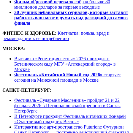
Фильм «Грозовой перевал»
собрал больше 80
миллионов долларов за первые выходные
30 лучших небанальных сериалов, которые заставят
работать ваш мозг и думать над разгадкой до самого
финала
ФИТНЕС И ЗДОРОВЬЕ:
Клетчатка: польза, вред и
рекомендации к ее потреблению
МОСКВА:
Выставка «Репетиция весны» 2026 проходит в
Ботаническом саду МГУ «Аптекарский огород» в
Москве
Фестиваль «Китайский Новый год 2026»
стартует
сегодня на Манежной площади в Москве
САНКТ-ПЕТЕРБУРГ:
Фестиваль «Сударыня Масленица» пройдет 21 и 22
февраля 2026 в Петропавловской крепости в Санкт-
Петербурге
В Петербурге проходит Фестиваль китайских фонарей
«Счастливый праздник Весны»
Интерактивное арт-пространство Futurione Футурион
Санкт-Петербург — постоянно действующий фиджитал-