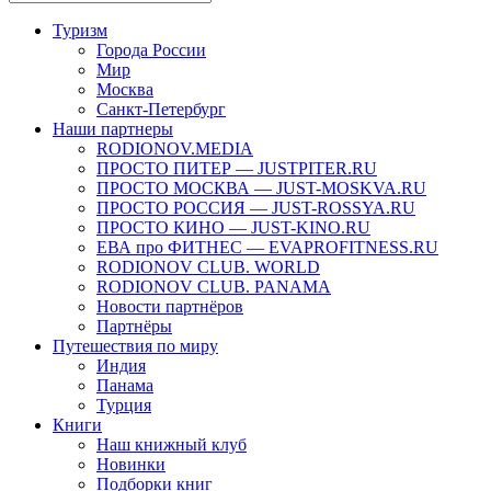
Туризм
Города России
Мир
Москва
Санкт-Петербург
Наши партнеры
RODIONOV.MEDIA
ПРОСТО ПИТЕР — JUSTPITER.RU
ПРОСТО МОСКВА — JUST-MOSKVA.RU
ПРОСТО РОССИЯ — JUST-ROSSYA.RU
ПРОСТО КИНО — JUST-KINO.RU
ЕВА про ФИТНЕС — EVAPROFITNESS.RU
RODIONOV CLUB. WORLD
RODIONOV CLUB. PANAMA
Новости партнёров
Партнёры
Путешествия по миру
Индия
Панама
Турция
Книги
Наш книжный клуб
Новинки
Подборки книг