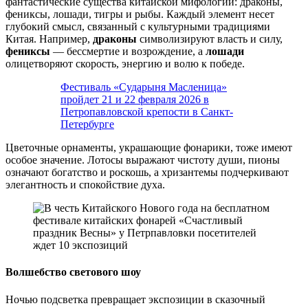
фантастические существа китайской мифологии: драконы,
фениксы, лошади, тигры и рыбы. Каждый элемент несет
глубокий смысл, связанный с культурными традициями
Китая. Например,
драконы
символизируют власть и силу,
фениксы
— бессмертие и возрождение, а
лошади
олицетворяют скорость, энергию и волю к победе.
Фестиваль «Сударыня Масленица»
пройдет 21 и 22 февраля 2026 в
Петропавловской крепости в Санкт-
Петербурге
Цветочные орнаменты, украшающие фонарики, тоже имеют
особое значение. Лотосы выражают чистоту души, пионы
означают богатство и роскошь, а хризантемы подчеркивают
элегантность и спокойствие духа.
Волшебство светового шоу
Ночью подсветка превращает экспозиции в сказочный