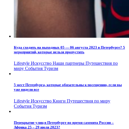
Куда сходить на выходных 05 — 06 августа 2023 в Петербурге? 5
мероприятий, которые нельзя пропустить
Lifestyle
Искусство
Наши партнеры
Путешествия по
миру
События
Туризм
5 мест Петербурга, которые обязательны к посещению, если вы
уже видели все
Lifestyle
Искусство
Книги
Путешествия по миру
События
Туризм
Перекрытие улиц в Петербурге во время саммита Россия –
Африка 25 – 29 июля 2023?