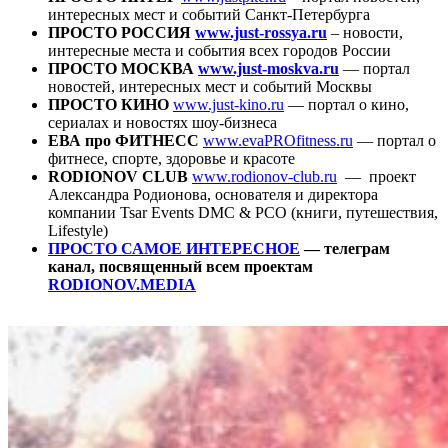
интересных мест и событий Санкт-Петербурга
ПРОСТО РОССИЯ
www.just-rossya.ru
– новости,
интересные места и события всех городов России
ПРОСТО МОСКВА
www.just-moskva.ru
— портал
новостей, интересных мест и событий Москвы
ПРОСТО КИНО
www.just-kino.ru
— портал о кино,
сериалах и новостях шоу-бизнеса
ЕВА про ФИТНЕСС
www.evaPROfitness.ru
— портал о
фитнесе, спорте, здоровье и красоте
RODIONOV CLUB
www.rodionov-club.ru
— проект
Александра Родионова, основателя и директора
компании Tsar Events DMC & PCO (книги, путешествия,
Lifestyle)
ПРОСТО САМОЕ ИНТЕРЕСНОЕ
— телеграм
канал
, посвященный всем проектам
RODIONOV.MEDIA