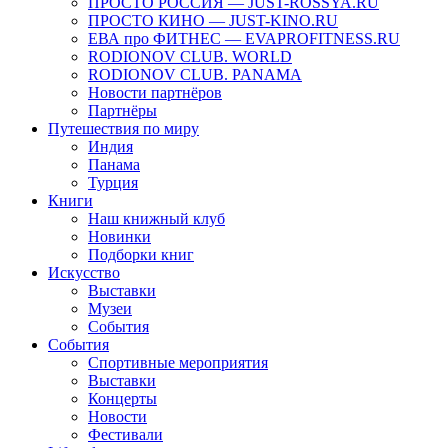
ПРОСТО РОССИЯ — JUST-ROSSYA.RU
ПРОСТО КИНО — JUST-KINO.RU
ЕВА про ФИТНЕС — EVAPROFITNESS.RU
RODIONOV CLUB. WORLD
RODIONOV CLUB. PANAMA
Новости партнёров
Партнёры
Путешествия по миру
Индия
Панама
Турция
Книги
Наш книжный клуб
Новинки
Подборки книг
Искусство
Выставки
Музеи
События
События
Спортивные мероприятия
Выставки
Концерты
Новости
Фестивали