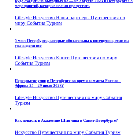
Куда сходить на выходных 05 — 06 августа 2023 в Петербурге? 5
мероприятий, которые нельзя пропустить
Lifestyle
Искусство
Наши партнеры
Путешествия по
миру
События
Туризм
5 мест Петербурга, которые обязательны к посещению, если вы
уже видели все
Lifestyle
Искусство
Книги
Путешествия по миру
События
Туризм
Перекрытие улиц в Петербурге во время саммита Россия –
Африка 25 – 29 июля 2023?
Lifestyle
Искусство
Путешествия по миру
События
Туризм
Как попасть в Академию Штиглица в Санкт-Петербурге?
Искусство
Путешествия по миру
События
Туризм