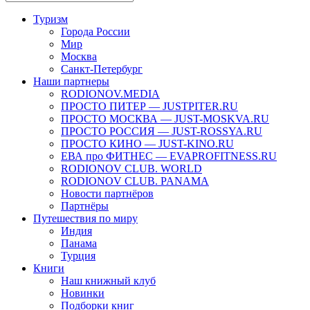
Туризм
Города России
Мир
Москва
Санкт-Петербург
Наши партнеры
RODIONOV.MEDIA
ПРОСТО ПИТЕР — JUSTPITER.RU
ПРОСТО МОСКВА — JUST-MOSKVA.RU
ПРОСТО РОССИЯ — JUST-ROSSYA.RU
ПРОСТО КИНО — JUST-KINO.RU
ЕВА про ФИТНЕС — EVAPROFITNESS.RU
RODIONOV CLUB. WORLD
RODIONOV CLUB. PANAMA
Новости партнёров
Партнёры
Путешествия по миру
Индия
Панама
Турция
Книги
Наш книжный клуб
Новинки
Подборки книг