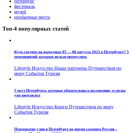
петербург
фестиваль
музей
необычные места
Топ-4 популярных статей
Куда сходить на выходных 05 — 06 августа 2023 в Петербурге? 5
мероприятий, которые нельзя пропустить
Lifestyle
Искусство
Наши партнеры
Путешествия по
миру
События
Туризм
5 мест Петербурга, которые обязательны к посещению, если вы
уже видели все
Lifestyle
Искусство
Книги
Путешествия по миру
События
Туризм
Перекрытие улиц в Петербурге во время саммита Россия –