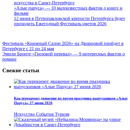
искусства в Санкт-Петербурге
«Алые паруса» — 10 малоизвестных фактов о книге и
фильме
12 июня в Петропавловской крепости Петербурга будет
проходить Ежегодный Фестиваль цветов 2026
Навигация
Фестиваль «Книжный Салон 2026» на Дворцовой пройдет в
Петербурге с 21 по 24 мая
по
Эмили Бронте «Грозовой перевал» — 9 интересных фактов о
записям
романе
Свежие статьи
Как перекроют движение во время праздника выпускников «Алые
Паруса» 27 июня 2026
Искусство
События
Туризм