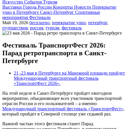
Искусство
События
Туризм
Выставки
Города России
Концерты
Новости
Перекрытие
улиц в Петербурге
Санкт-Петербург
Спортивные
мероприятия
Фестивали
Май 19, 2026
бесплатно
,
перекрытие улиц
,
петербург
,
путешествия
,
россия
,
туризм
,
фестиваль
Фестиваль ТранспортФест 2026:
Парад ретротранспорта в Санкт-
Петербурге
21 -23 мая в Петербурге на Манежной площади пройдет
Международный транспортный фестиваль
«ТранспортФест 2026».
На этой неделе в Санкт-Петербурге пройдет ежегодное
мероприятие, объединяющее всех участников транспортной
отрасли России и его пользователей – а именно
Международный транспортный фестиваль «ТранспортФест»
,
который пройдет в Северной столице уже седьмой раз.
Важной частью этого фестиваля станет Парад
ретротранспорта на улицах Петербурга, в котором смогут