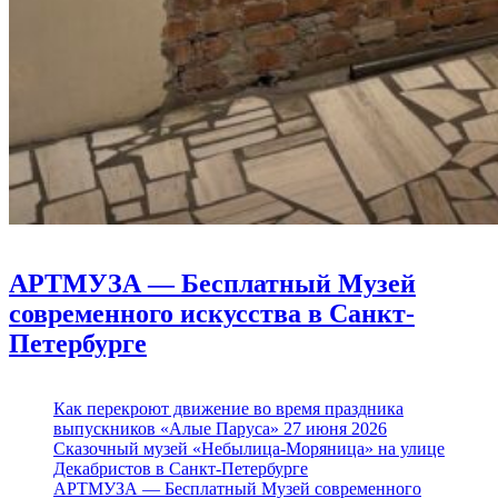
АРТМУЗА — Бесплатный Музей
современного искусства в Санкт-
Петербурге
Как перекроют движение во время праздника
выпускников «Алые Паруса» 27 июня 2026
Сказочный музей «Небылица-Моряница» на улице
Декабристов в Санкт-Петербурге
АРТМУЗА — Бесплатный Музей современного