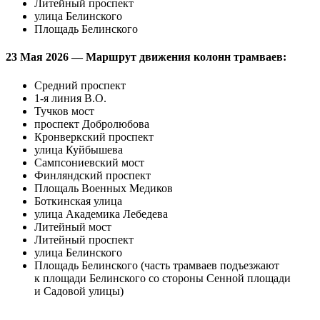
Литейный проспект
улица Белинского
Площадь Белинского
23 Мая 2026 — Маршрут движения колонн трамваев:
Средний проспект
1-я линия В.О.
Тучков мост
проспект Добролюбова
Кронверкский проспект
улица Куйбышева
Сампсониевский мост
Финляндский проспект
Площаль Военных Медиков
Боткинская улица
улица Академика Лебедева
Литейный мост
Литейный проспект
улица Белинского
Площадь Белинского (часть трамваев подъезжают
к площади Белинского со стороны Сенной площади
и Садовой улицы)