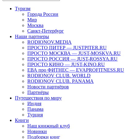
Туризм
Города России
Мир
Москва
Санкт-Петербург
Наши партнеры
RODIONOV.MEDIA
ПРОСТО ПИТЕР — JUSTPITER.RU
ПРОСТО МОСКВА — JUST-MOSKVA.RU
ПРОСТО РОССИЯ — JUST-ROSSYA.RU
ПРОСТО КИНО — JUST-KINO.RU
ЕВА про ФИТНЕС — EVAPROFITNESS.RU
RODIONOV CLUB. WORLD
RODIONOV CLUB. PANAMA
Новости партнёров
Партнёры
Путешествия по миру
Индия
Панама
Турция
Книги
Наш книжный клуб
Новинки
Подборки книг