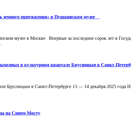
ть земного притяжения» в Пушкинском музее
нском музее в Москве Впервые за последние сорок лет в Госуд
…
ыходных в культурном квартале Брусницын в Санкт-Петерб
але Брусницын в Санкт-Петербурге 13 — 14 декабря 2025 год
рца на Синем Мосту