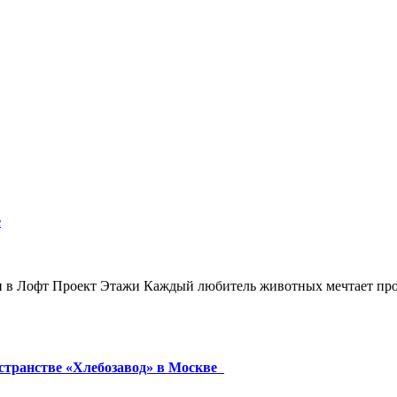
е
ги в Лофт Проект Этажи Каждый любитель животных мечтает про
остранстве «Хлебозавод» в Москве