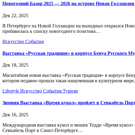
Новогодний Базар 2025 — 2026 на острове Новая Голландия
Дек 22, 2025
В Петербурге на Новой Голландии на выходных открылся Новог
прибавилась к списку новогоднего позитива…
Искусство
События
Выставка «Русская традиция» в корпусе Бенуа Русского Му
Дек 18, 2025
Масштабная новая выставка «Русская традиция» в корпусе Бену
котором недавно прошла такая нашумевшая в культурном мир
Lifestyle
Искусство
События
Туризм
Зимняя Выставка «Время кукол» пройдет в Севкабель Порт
Дек 16, 2025
Международная выставка кукол и мишек Тедди «Время кукол» 1
Севкабель Порт в Санкт-Петербурге…