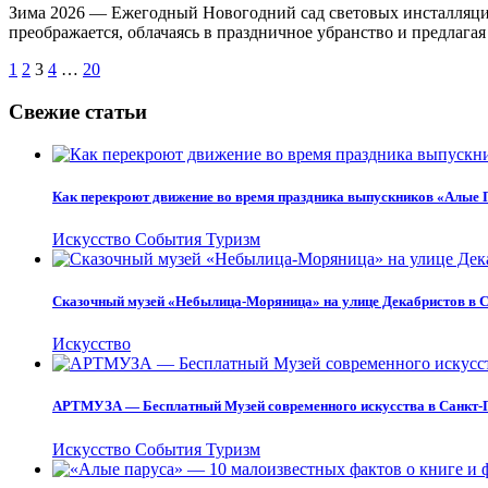
Зима 2026 — Ежегодный Новогодний сад световых инсталляци
преображается, облачаясь в праздничное убранство и предлаг
Пагинация
1
2
3
4
…
20
записей
Свежие статьи
Как перекроют движение во время праздника выпускников «Алые 
Искусство
События
Туризм
Сказочный музей «Небылица-Моряница» на улице Декабристов в С
Искусство
АРТМУЗА — Бесплатный Музей современного искусства в Санкт-
Искусство
События
Туризм