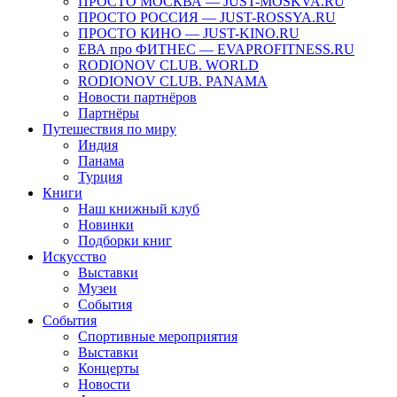
ПРОСТО МОСКВА — JUST-MOSKVA.RU
ПРОСТО РОССИЯ — JUST-ROSSYA.RU
ПРОСТО КИНО — JUST-KINO.RU
ЕВА про ФИТНЕС — EVAPROFITNESS.RU
RODIONOV CLUB. WORLD
RODIONOV CLUB. PANAMA
Новости партнёров
Партнёры
Путешествия по миру
Индия
Панама
Турция
Книги
Наш книжный клуб
Новинки
Подборки книг
Искусство
Выставки
Музеи
События
События
Спортивные мероприятия
Выставки
Концерты
Новости