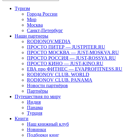
Туризм
Города России
Мир
Москва
Санкт-Петербург
Наши партнеры
RODIONOV.MEDIA
ПРОСТО ПИТЕР — JUSTPITER.RU
ПРОСТО МОСКВА — JUST-MOSKVA.RU
ПРОСТО РОССИЯ — JUST-ROSSYA.RU
ПРОСТО КИНО — JUST-KINO.RU
ЕВА про ФИТНЕС — EVAPROFITNESS.RU
RODIONOV CLUB. WORLD
RODIONOV CLUB. PANAMA
Новости партнёров
Партнёры
Путешествия по миру
Индия
Панама
Турция
Книги
Наш книжный клуб
Новинки
Подборки книг