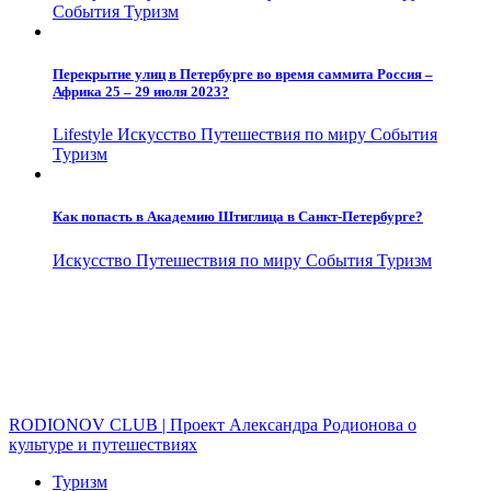
События
Туризм
Перекрытие улиц в Петербурге во время саммита Россия –
Африка 25 – 29 июля 2023?
Lifestyle
Искусство
Путешествия по миру
События
Туризм
Как попасть в Академию Штиглица в Санкт-Петербурге?
Искусство
Путешествия по миру
События
Туризм
RODIONOV CLUB | Проект Александра Родионова о
культуре и путешествиях
Туризм