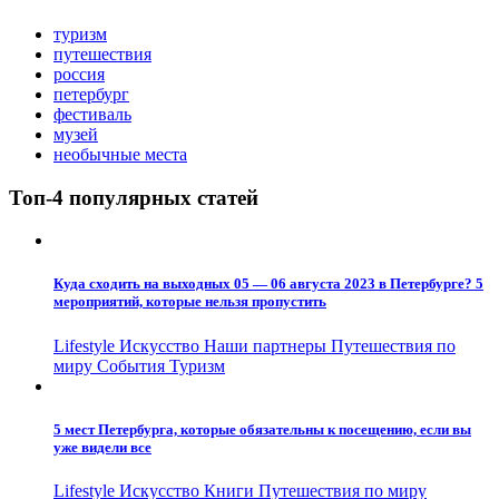
туризм
путешествия
россия
петербург
фестиваль
музей
необычные места
Топ-4 популярных статей
Куда сходить на выходных 05 — 06 августа 2023 в Петербурге? 5
мероприятий, которые нельзя пропустить
Lifestyle
Искусство
Наши партнеры
Путешествия по
миру
События
Туризм
5 мест Петербурга, которые обязательны к посещению, если вы
уже видели все
Lifestyle
Искусство
Книги
Путешествия по миру