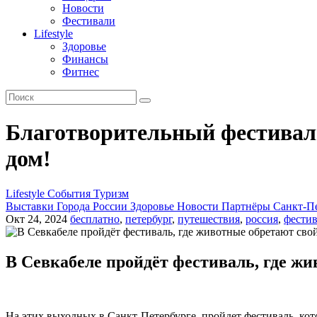
Новости
Фестивали
Lifestyle
Здоровье
Финансы
Фитнес
Благотворительный фестиваль
дом!
Lifestyle
События
Туризм
Выставки
Города России
Здоровье
Новости
Партнёры
Санкт-П
Окт 24, 2024
бесплатно
,
петербург
,
путешествия
,
россия
,
фестив
В Севкабеле пройдёт фестиваль, где ж
На этих выходных в Санкт-Петербурге пройдет фестиваль, кот