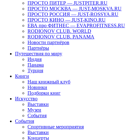
ПРОСТО ПИТЕР — JUSTPITER.RU
ПРОСТО МОСКВА — JUST-MOSKVA.RU
ПРОСТО РОССИЯ — JUST-ROSSYA.RU
ПРОСТО КИНО — JUST-KINO.RU
ЕВА про ФИТНЕС — EVAPROFITNESS.RU
RODIONOV CLUB. WORLD
RODIONOV CLUB. PANAMA
Новости партнёров
Партнёры
Путешествия по миру
Индия
Панама
Турция
Книги
Наш книжный клуб
Новинки
Подборки книг
Искусство
Выставки
Музеи
События
События
Спортивные мероприятия
Выставки
Концерты