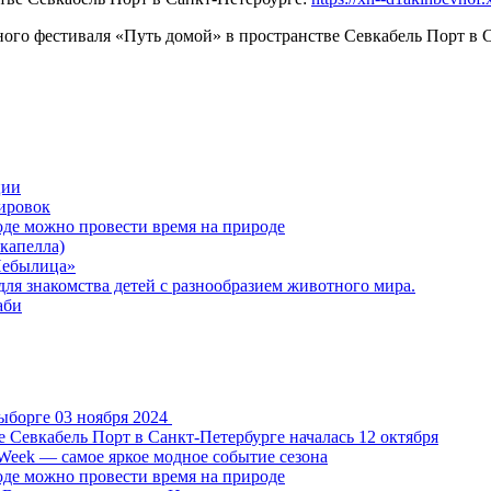
ного фестиваля «Путь домой» в пространстве Севкабель Порт в 
ции
нировок
роде можно провести время на природе
капелла)
Небылица»
для знакомства детей с разнообразием животного мира.
аби
ыборге 03 ноября 2024
 Севкабель Порт в Санкт-Петербурге началась 12 октября
n Week — самое яркое модное событие сезона
роде можно провести время на природе