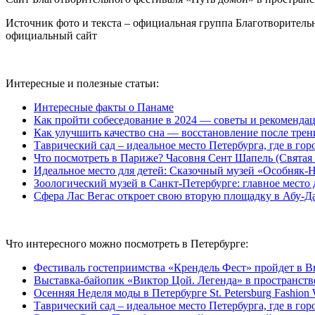
Источник фото и текста – официальная группа Благотворитель
официальный сайт
Интересные и полезные статьи:
Интересные факты о Панаме
Как пройти собеседование в 2024 — советы и рекоменда
Как улучшить качество сна — восстановление после тре
Таврический сад – идеальное место Петербурга, где в го
Что посмотреть в Париже? Часовня Сент Шапель (Святая 
Идеальное место для детей: Сказочный музей «Особняк-
Зоологический музей в Санкт-Петербурге: главное место 
Сфера Лас Вегас откроет свою вторую площадку в Абу-Д
Что интересного можно посмотреть в Петербурге:
Фестиваль гостеприимства «Крендель Фест» пройдет в В
Выставка-байопик «Виктор Цой. Легенда» в пространстве
Осенняя Неделя моды в Петербурге St. Petersburg Fashio
Таврический сад – идеальное место Петербурга, где в го