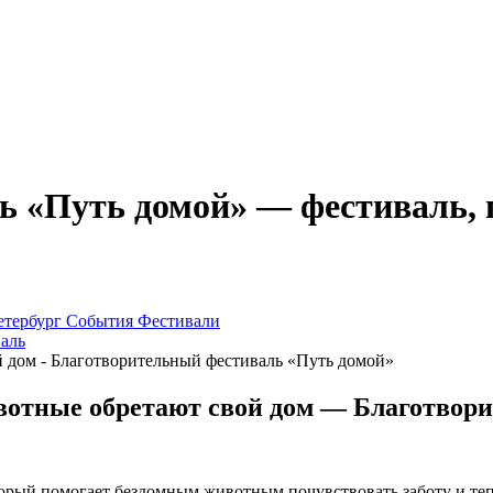
 «Путь домой» — фестиваль, 
етербург
События
Фестивали
аль
ивотные обретают свой дом — Благотвор
орый помогает бездомным животным почувствовать заботу и тепл