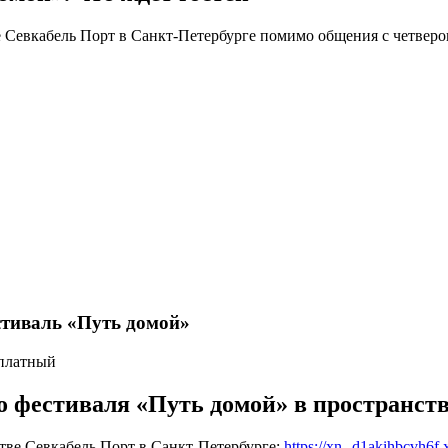
 Севкабель Порт в Санкт-Петербурге помимо общения с четверо
стиваль «Путь домой»
сплатный
 фестиваля «Путь домой» в пространств
тве Севкабель Порт в Санкт-Петербурге:
https://xn--d1akihbcvh6f.