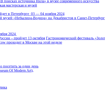
«В поисках источника Нила» в музее современного искусства
кая мастерская и музей
йдет в Петербурге 03 — 04 ноября 2024
 музей «Небылица-Водица» на Декабристов в Санкт-Петербург
тября 2024
ссии – пройдет 13 октября
Гастрономический фестиваль «Золот
ow проходит в Москве на этой неделе
 посетить за один день
seum Of Modern Art),
лика