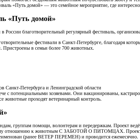
валь «Путь домой» — это семейное мероприятие, где интересно
ль «Путь домой»
 в России благотворительный регулярный фестиваль, организо
готворительные фестивали в Санкт-Петербурге, благодаря котор
ий. Пристроены в семьи более 700 животных.
ов Санкт-Петербурга и Ленинградской области
ече с потенциальными хозяевами. Они вакцинированы, кастрир
все животные проходят ветеринарный контроль.
й»
ндам, группам помощи, волонтерам и передержкам. Проект ведё
нному отношению к животным С ЗАБОТОЙ О ПИТОМЦАХ. Проект
ереименован (ранее ВЕТЕР ПЕРЕМЕН) и проводится ежемесячно.