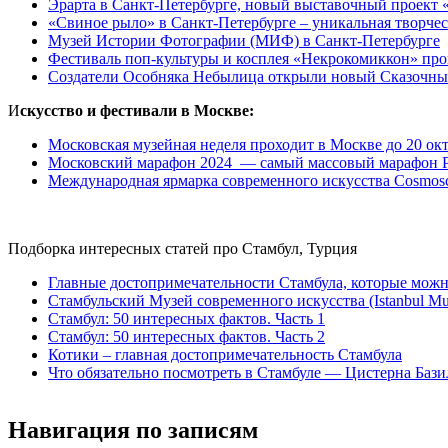
Эрарта в Санкт-Петербурге, новый выставочный проект 
«Свиное рыло» в Санкт-Петербурге – уникальная творчес
Музей Истории Фотографии (МИФ) в Санкт-Петербурге
Фестиваль поп-культуры и косплея «Некрокомиккон» про
Создатели Особняка Небылица открыли новый Сказочный
И
скусство и фестивали в Москве:
Московская музейная неделя проходит в Москве до 20 ок
Московский марафон 2024 — самый массовый марафон Ро
Международная ярмарка современного искусства Cosmosc
Подборка интересных статей про Стамбул, Турция
Главные достопримечательности Стамбула, которые можно
Стамбульский Музей современного искусства (Istanbul Mu
Стамбул: 50 интересных фактов. Часть 1
Стамбул: 50 интересных фактов. Часть 2
Котики – главная достопримечательность Стамбула
Что обязательно посмотреть в Стамбуле — Цистерна Бази
Навигация по записям