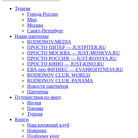
Туризм
Города России
Мир
Москва
Санкт-Петербург
Наши партнеры
RODIONOV.MEDIA
ПРОСТО ПИТЕР — JUSTPITER.RU
ПРОСТО МОСКВА — JUST-MOSKVA.RU
ПРОСТО РОССИЯ — JUST-ROSSYA.RU
ПРОСТО КИНО — JUST-KINO.RU
ЕВА про ФИТНЕС — EVAPROFITNESS.RU
RODIONOV CLUB. WORLD
RODIONOV CLUB. PANAMA
Новости партнёров
Партнёры
Путешествия по миру
Индия
Панама
Турция
Книги
Наш книжный клуб
Новинки
Подборки книг