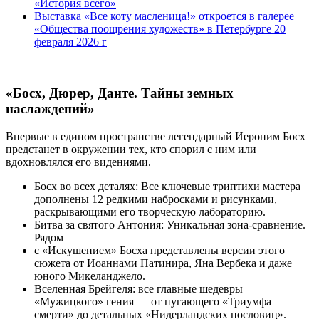
«История всего»
Выставка «Все коту масленица!» откроется в галерее
«Общества поощрения художеств» в Петербурге 20
февраля 2026 г
«Босх, Дюрер, Данте. Тайны земных
наслаждений»
Впервые в едином пространстве легендарный Иероним Босх
предстанет в окружении тех, кто спорил с ним или
вдохновлялся его видениями.
Босх во всех деталях: Все ключевые триптихи мастера
дополнены 12 редкими набросками и рисунками,
раскрывающими его творческую лабораторию.
Битва за святого Антония: Уникальная зона-сравнение.
Рядом
с «Искушением» Босха представлены версии этого
сюжета от Иоаннами Патинира, Яна Вербека и даже
юного Микеланджело.
Вселенная Брейгеля: все главные шедевры
«Мужицкого» гения — от пугающего «Триумфа
смерти» до детальных «Нидерландских пословиц».