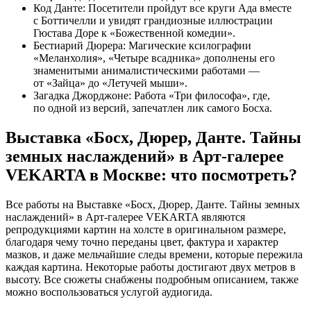
Код Данте: Посетители пройдут все круги Ада вместе
с Боттичелли и увидят грандиозные иллюстрации
Гюстава Доре к «Божественной комедии».
Бестиарий Дюрера: Магические ксилографии
«Меланхолия», «Четыре всадника» дополнены его
знаменитыми анималистическими работами —
от «Зайца» до «Летучей мыши».
Загадка Джорджоне: Работа «Три философа», где,
по одной из версий, запечатлен лик самого Босха.
Выставка «Босх, Дюрер, Данте. Тайны
земных наслаждений» в Арт-галерее
VEKARTA в Москве: что посмотреть?
Все работы на Выставке «Босх, Дюрер, Данте. Тайны земных
наслаждений» в Арт-галерее VEKARTA являются
репродукциями картин на холсте в оригинальном размере,
благодаря чему точно переданы цвет, фактура и характер
мазков, и даже мельчайшие следы времени, которые пережила
каждая картина. Некоторые работы достигают двух метров в
высоту. Все сюжеты снабжены подробным описанием, также
можно воспользоваться услугой аудиогида.