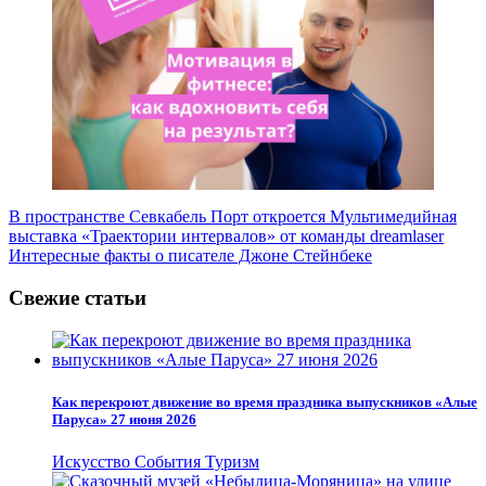
Навигация
В пространстве Севкабель Порт откроется Мультимедийная
выставка «Траектории интервалов» от команды dreamlaser
по
Интересные факты о писателе Джоне Стейнбеке
записям
Свежие статьи
Как перекроют движение во время праздника выпускников «Алые
Паруса» 27 июня 2026
Искусство
События
Туризм