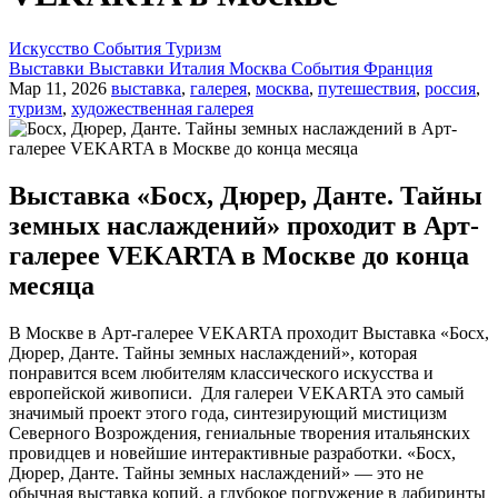
Искусство
События
Туризм
Выставки
Выставки
Италия
Москва
События
Франция
Мар 11, 2026
выставка
,
галерея
,
москва
,
путешествия
,
россия
,
туризм
,
художественная галерея
Выставка «Босх, Дюрер, Данте. Тайны
земных наслаждений» проходит в Арт-
галерее VEKARTA в Москве до конца
месяца
В Москве в Арт-галерее VEKARTA проходит Выставка «Босх,
Дюрер, Данте. Тайны земных наслаждений», которая
понравится всем любителям классического искусства и
европейской живописи. Для галереи VEKARTA это самый
значимый проект этого года, синтезирующий мистицизм
Северного Возрождения, гениальные творения итальянских
провидцев и новейшие интерактивные разработки. «Босх,
Дюрер, Данте. Тайны земных наслаждений» — это не
обычная выставка копий, а глубокое погружение в лабиринты