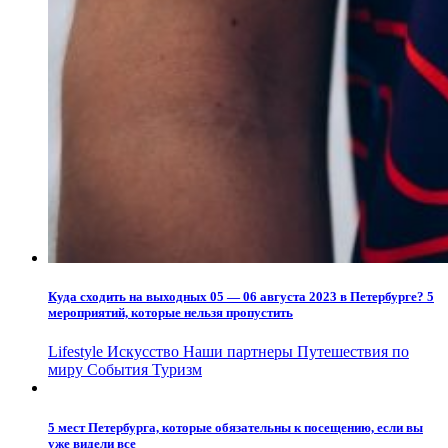
Куда сходить на выходных 05 — 06 августа 2023 в Петербурге? 5
мероприятий, которые нельзя пропустить
Lifestyle
Искусство
Наши партнеры
Путешествия по
миру
События
Туризм
5 мест Петербурга, которые обязательны к посещению, если вы
уже видели все