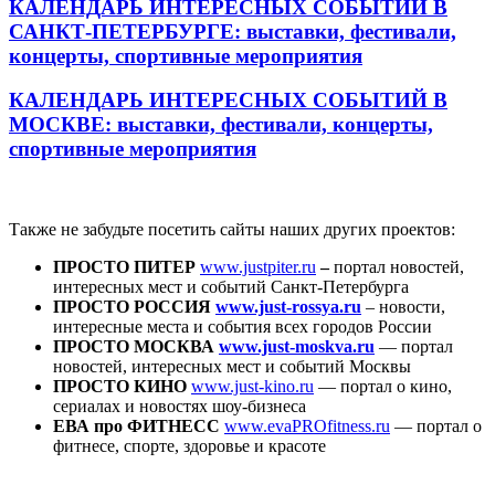
КАЛЕНДАРЬ ИНТЕРЕСНЫХ СОБЫТИЙ В
САНКТ-ПЕТЕРБУРГЕ
: выставки, фестивали,
концерты, спортивные мероприятия
КАЛЕНДАРЬ ИНТЕРЕСНЫХ СОБЫТИЙ В
МОСКВЕ
: выставки, фестивали, концерты,
спортивные мероприятия
Также не забудьте посетить сайты наших других проектов:
ПРОСТО ПИТЕР
www.justpiter.ru
–
портал новостей,
интересных мест и событий Санкт-Петербурга
ПРОСТО РОССИЯ
www.just-rossya.ru
– новости,
интересные места и события всех городов России
ПРОСТО МОСКВА
www.just-moskva.ru
— портал
новостей, интересных мест и событий Москвы
ПРОСТО КИНО
www.just-kino.ru
— портал о кино,
сериалах и новостях шоу-бизнеса
ЕВА про ФИТНЕСС
www.evaPROfitness.ru
— портал о
фитнесе, спорте, здоровье и красоте