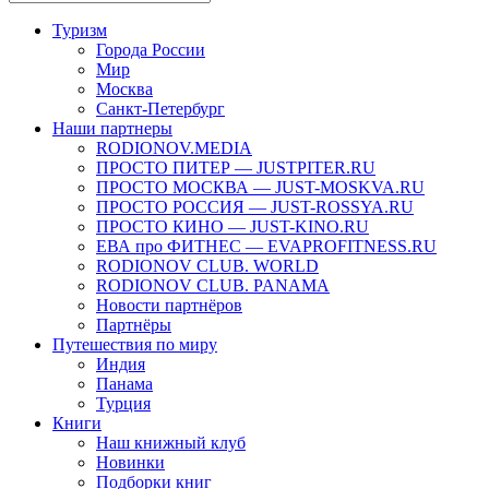
Туризм
Города России
Мир
Москва
Санкт-Петербург
Наши партнеры
RODIONOV.MEDIA
ПРОСТО ПИТЕР — JUSTPITER.RU
ПРОСТО МОСКВА — JUST-MOSKVA.RU
ПРОСТО РОССИЯ — JUST-ROSSYA.RU
ПРОСТО КИНО — JUST-KINO.RU
ЕВА про ФИТНЕС — EVAPROFITNESS.RU
RODIONOV CLUB. WORLD
RODIONOV CLUB. PANAMA
Новости партнёров
Партнёры
Путешествия по миру
Индия
Панама
Турция
Книги
Наш книжный клуб
Новинки
Подборки книг