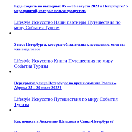
Куда сходить на выходных 05 — 06 августа 2023 в Петербурге? 5
мероприятий, которые нельзя пропустить
Lifestyle
Искусство
Наши партнеры
Путешествия по
миру
События
Туризм
5 мест Петербурга, которые обязательны к посещению, если вы
уже видели все
Lifestyle
Искусство
Книги
Путешествия по миру
События
Туризм
Перекрытие улиц в Петербурге во время саммита Россия –
Африка 25 – 29 июля 2023?
Lifestyle
Искусство
Путешествия по миру
События
Туризм
Как попасть в Академию Штиглица в Санкт-Петербурге?