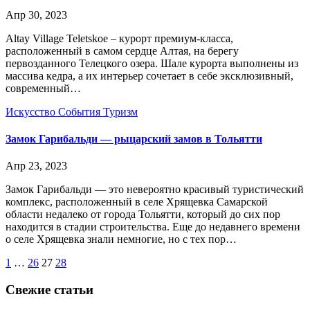
Апр 30, 2023
Altay Village Teletskoe – курорт премиум-класса,
расположенный в самом сердце Алтая, на берегу
первозданного Телецкого озера. Шале курорта выполнены из
массива кедра, а их интерьер сочетает в себе эксклюзивный,
современный…
Искусство
События
Туризм
Замок Гарибальди — рыцарский замов в Тольятти
Апр 23, 2023
Замок Гарибальди — это невероятно красивый туристический
комплекс, расположенный в селе Хрящевка Самарской
области недалеко от города Тольятти, который до сих пор
находится в стадии строительства. Еще до недавнего времени
о селе Хрящевка знали немногие, но с тех пор…
Пагинация
1
…
26
27
28
записей
Свежие статьи