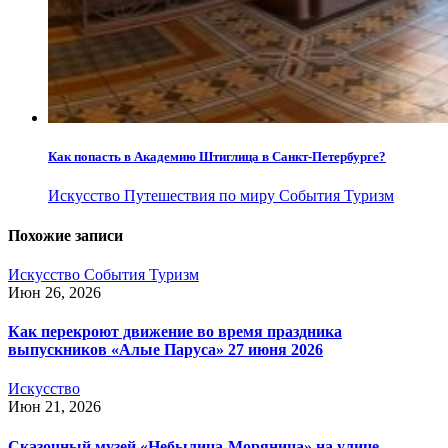
Как попасть в Академию Штиглица в Санкт-Петербурге?
Искусство
Путешествия по миру
События
Туризм
Похожие записи
Искусство
События
Туризм
Июн 26, 2026
Как перекроют движение во время праздника
выпускников «Алые Паруса» 27 июня 2026
Искусство
Июн 21, 2026
Сказочный музей «Небылица-Моряница» на улице