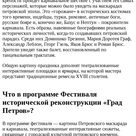
крепости пройдет карнавальное шествие с участием тех самых
персонажей, которые можно было увидеть на маскарадах
петровской эпохи. Это «горожане» в исторических костюмах
того времени, индейцы, турки, римляне, античные боги,
русские бояре и, конечно же, Бахус и Нептун – покровители
карнавала. Есть образы, навеянные биографиями реальных
исторических личностей, когда-то создававших петровский
парадиз. Среди них Доминико Трезини, Мария Доротея Граф,
Александр Леблон, Георг Гзель, Яков Брюс и Роман Брюс.
Зрители увидят также балет, восстановленный по
танцевальным трактатам.
Общую картину праздника дополнят театрализованные
интерактивные площадки и ярмарка, на которой мастера
представят традиционные ремесла XVIII столетия.
Что в программе Фестиваля
исторической реконструкции «Град
Петров»?
В программе фестиваля — картины Петровского маскарада
и карнавала, театрализованные интерактивные сюжеты,
связанные с городской культурой петровского времени.