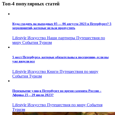
Топ-4 популярных статей
Куда сходить на выходных 05 — 06 августа 2023 в Петербурге? 5
мероприятий, которые нельзя пропустить
Lifestyle
Искусство
Наши партнеры
Путешествия по
миру
События
Туризм
5 мест Петербурга, которые обязательны к посещению, если вы
уже видели все
Lifestyle
Искусство
Книги
Путешествия по миру
События
Туризм
Перекрытие улиц в Петербурге во время саммита Россия –
Африка 25 – 29 июля 2023?
Lifestyle
Искусство
Путешествия по миру
События
Туризм